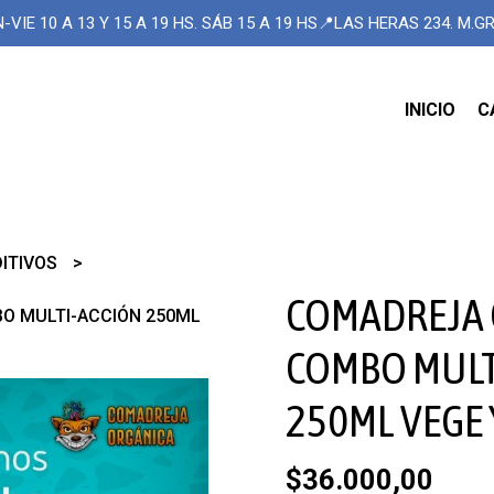
-VIE 10 A 13 Y 15 A 19 HS. SÁB 15 A 19 HS📍LAS HERAS 234. M.
INICIO
C
DITIVOS
COMADREJA
O MULTI-ACCIÓN 250ML
COMBO MULT
250ML VEGE 
$36.000,00