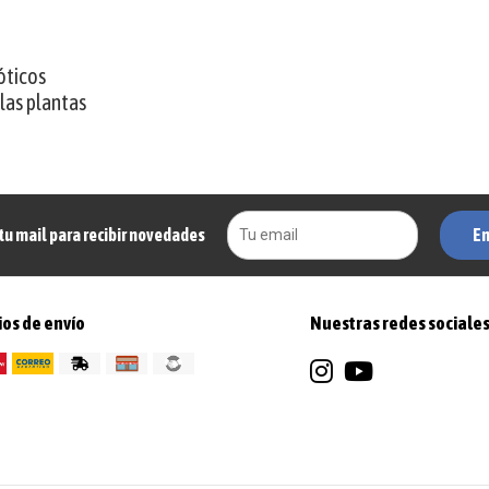
óticos
las plantas
En
tu mail para recibir novedades
os de envío
Nuestras redes sociale