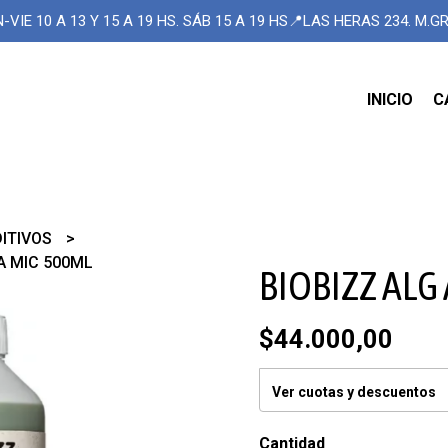
-VIE 10 A 13 Y 15 A 19 HS. SÁB 15 A 19 HS📍LAS HERAS 234. M.
INICIO
C
DITIVOS
A MIC 500ML
BIOBIZZ ALG
$44.000,00
Ver cuotas y descuentos
Cantidad