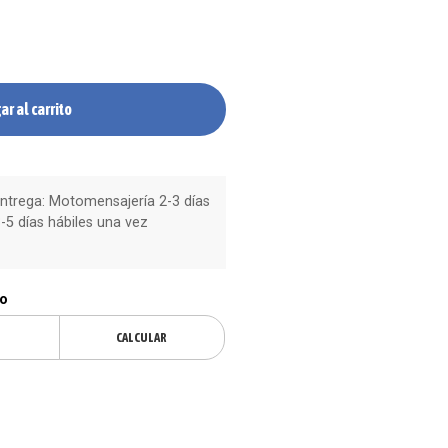
ar al carrito
trega: Motomensajería 2-3 días
-5 días hábiles una vez
ío
CALCULAR