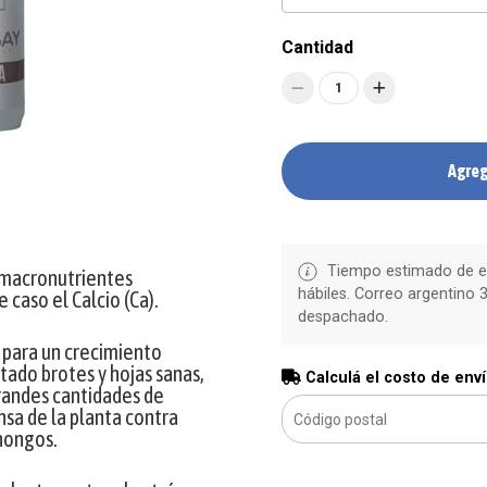
Cantidad
1
Agreg
Tiempo estimado de en
 macronutrientes
hábiles. Correo argentino 3
 caso el Calcio (Ca).
despachado.
l para un crecimiento
ado brotes y hojas sanas,
Calculá el costo de env
grandes cantidades de
ensa de la planta contra
hongos.