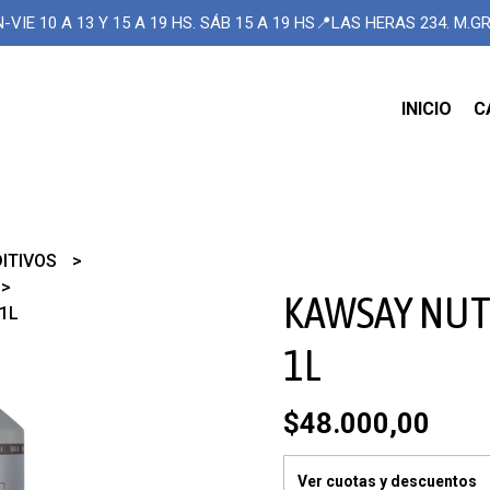
-VIE 10 A 13 Y 15 A 19 HS. SÁB 15 A 19 HS📍LAS HERAS 234. M.
INICIO
C
DITIVOS
KAWSAY NUT
1L
1L
$48.000,00
Ver cuotas y descuentos