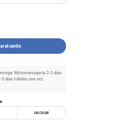
ar al carrito
trega: Motomensajería 2-3 días
-5 días hábiles una vez
ío
CALCULAR