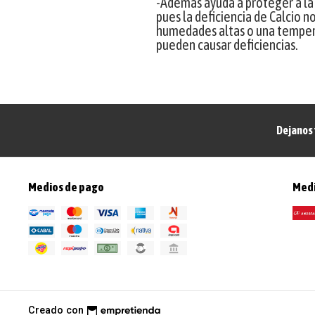
-Además ayuda a proteger a la 
pues la deficiencia de Calcio n
humedades altas o una temper
pueden causar deficiencias.
Dejanos 
Medios de pago
Medi
Creado con