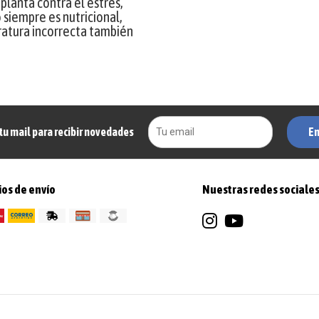
planta contra el estrés,
o siempre es nutricional,
atura incorrecta también
En
tu mail para recibir novedades
os de envío
Nuestras redes sociale