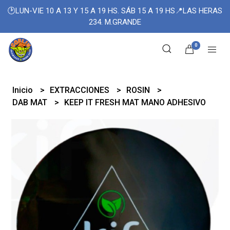
🕑LUN-VIE 10 A 13 Y 15 A 19 HS. SÁB 15 A 19 HS📍LAS HERAS
234. M.GRANDE
0
Inicio
EXTRACCIONES
ROSIN
DAB MAT
KEEP IT FRESH MAT MANO ADHESIVO