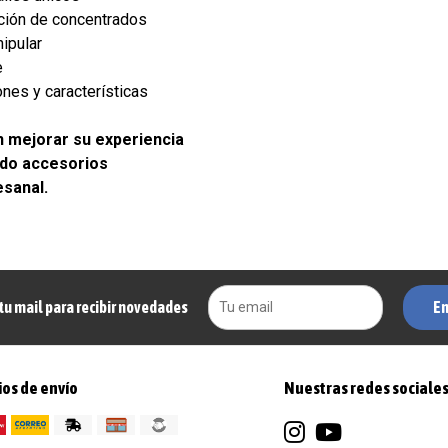
ación de concentrados
ipular
e
nes y características
 mejorar su experiencia
do accesorios
esanal.
En
tu mail para recibir novedades
os de envío
Nuestras redes sociale