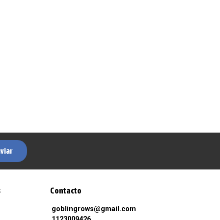
viar
s
Contacto
goblingrows@gmail.com
1123009426