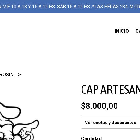
-VIE 10 A 13 Y 15 A 19 HS. SÁB 15 A 19 HS📍LAS HERAS 234. M.
INICIO
C
ROSIN
CAP ARTESA
$8.000,00
Ver cuotas y descuentos
Cantidad