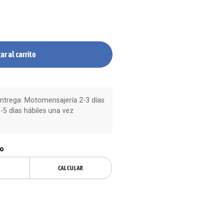
ar al carrito
trega: Motomensajería 2-3 días
-5 días hábiles una vez
ío
CALCULAR