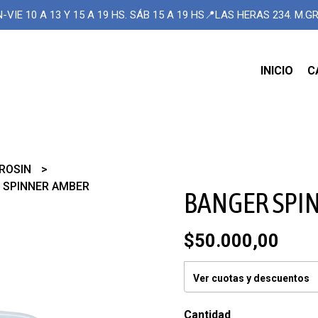
-VIE 10 A 13 Y 15 A 19 HS. SÁB 15 A 19 HS📍LAS HERAS 234. M.
INICIO
C
ROSIN
 SPINNER AMBER
BANGER SPI
$50.000,00
Ver cuotas y descuentos
Cantidad