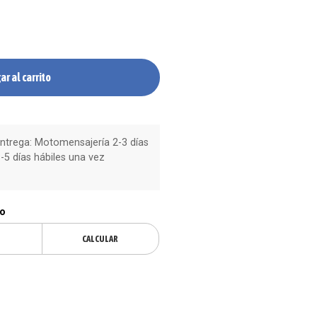
ar al carrito
trega: Motomensajería 2-3 días
-5 días hábiles una vez
ío
CALCULAR