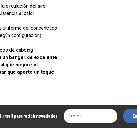
a circulación del aire
istencia al calor
s uniforme del concentrado
egún configuración)
ipos de dabbing
n un banger de excelente
nal que mejore el
ar que aporte un toque
En
tu mail para recibir novedades