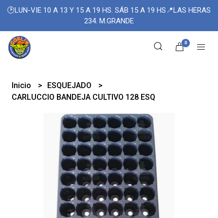
🕑LUN-VIE 10 A 13 Y 15 A 19 HS. SÁB 15 A 19 HS📍LAS HERAS
234. M.GRANDE
0
Inicio
ESQUEJADO
CARLUCCIO BANDEJA CULTIVO 128 ESQ