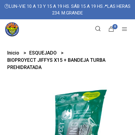
🕑LUN-VIE 10 A 13 Y 15 A 19 HS. SÁB 15 A 19 HS📍LAS HERAS
234. M.GRANDE
0
Inicio
ESQUEJADO
BIOPROYECT JIFFYS X15 + BANDEJA TURBA
PREHIDRATADA