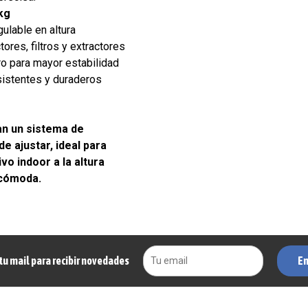
kg
ulable en altura
tores, filtros y extractores
 para mayor estabilidad
sistentes y duraderos
an un sistema de
de ajustar, ideal para
vo indoor a la altura
 cómoda.
En
tu mail para recibir novedades