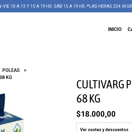
-VIE 10 A 13 Y 15 A 19 HS. SÁB 15 A 19 HS📍LAS HERAS 234. M.
INICIO
C
POLEAS
68 KG
CULTIVARG P
68 KG
$18.000,00
Ver cuotas y descuentos