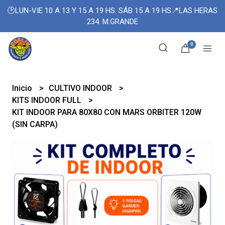
🕑LUN-VIE 10 A 13 Y 15 A 19 HS. SÁB 15 A 19 HS📍LAS HERAS
234. M.GRANDE
0
Inicio
CULTIVO INDOOR
KITS INDOOR FULL
KIT INDOOR PARA 80X80 CON MARS ORBITER 120W
(SIN CARPA)