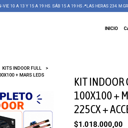
-VIE 10 A 13 Y 15 A 19 HS. SÁB 15 A 19 HS📍LAS HERAS 234. M.
INICIO
C
KITS INDOOR FULL
00X100 + MARS LEDS
KIT INDOOR
100X100 + M
225CX + ACC
$1.018.000,00