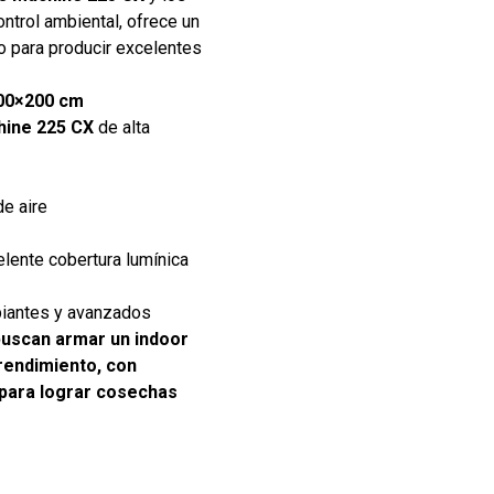
ntrol ambiental, ofrece un
o para producir excelentes
00×200 cm
ine 225 CX
de alta
de aire
lente cobertura lumínica
ipiantes y avanzados
buscan armar un indoor
 rendimiento, con
para lograr cosechas