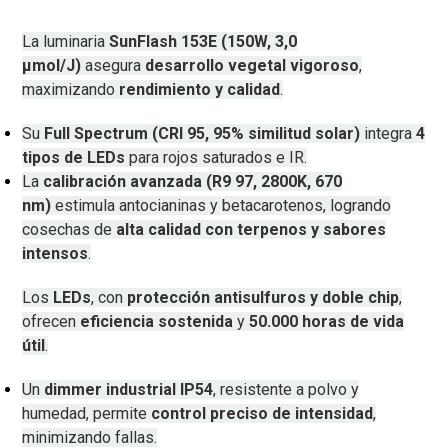
La luminaria
SunFlash 153E (150W, 3,0
µmol/J)
asegura
desarrollo vegetal vigoroso
,
maximizando
rendimiento y calidad
.
Su
Full Spectrum (CRI 95, 95% similitud solar)
integra
4
tipos de LEDs
para rojos saturados e IR.
La
calibración avanzada (R9 97, 2800K, 670
nm)
estimula antocianinas y betacarotenos, logrando
cosechas de
alta calidad con terpenos y sabores
intensos
.
Los
LEDs
, con
protección antisulfuros y doble chip
,
ofrecen
eficiencia sostenida
y
50.000 horas de vida
útil
.
Un
dimmer industrial IP54
, resistente a polvo y
humedad, permite
control preciso de intensidad
,
minimizando fallas.