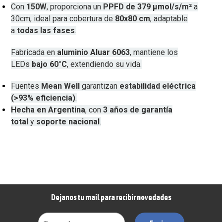
Con
150W
, proporciona un
PPFD de 379 µmol/s/m²
a
30cm, ideal para cobertura de
80x80 cm
, adaptable
a
todas las fases
.
Fabricada en
aluminio Aluar 6063
, mantiene los
LEDs
bajo 60°C
, extendiendo su vida.
Fuentes
Mean Well
garantizan
estabilidad eléctrica
(>93% eficiencia)
.
Hecha en Argentina
, con
3 años de garantía
total
y
soporte nacional
.
Dejanos tu mail para recibir novedades